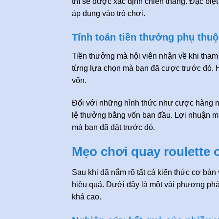
thì sẽ được xác định chiến thắng. Đặc biệ
áp dụng vào trò chơi.
Tính toán tiền thưởng phụ thu
Tiền thưởng mà hội viên nhận về khi tham
từng lựa chọn mà bạn đã cược trước đó. Hì
vốn.
Đối với những hình thức như cược hàng nga
lệ thưởng bằng vốn ban đầu. Lợi nhuận m
mà bạn đã đặt trước đó.
Mẹo chơi quay roulette 
Sau khi đã nắm rõ tất cả kiến thức cơ bản 
hiệu quả. Dưới đây là một vài phương ph
khá cao.