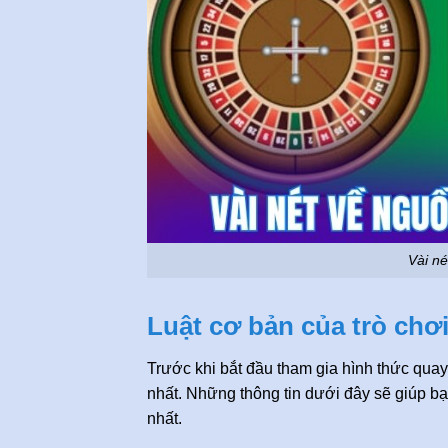
Vài né
Luật cơ bản của trò chơ
Trước khi bắt đầu tham gia hình thức quay
nhất. Những thông tin dưới đây sẽ giúp b
nhất.