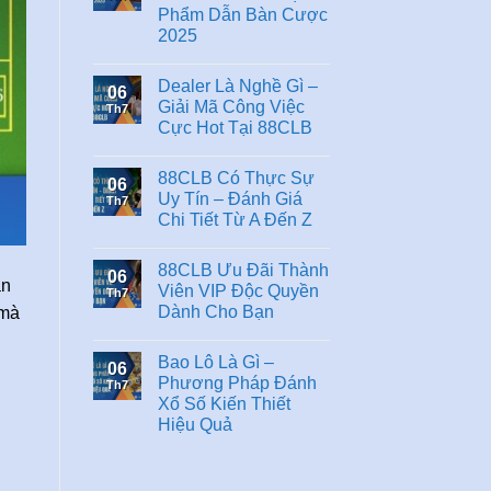
Phẩm Dẫn Bàn Cược
2025
Dealer Là Nghề Gì –
06
Giải Mã Công Việc
Th7
Cực Hot Tại 88CLB
88CLB Có Thực Sự
06
Uy Tín – Đánh Giá
Th7
Chi Tiết Từ A Đến Z
88CLB Ưu Đãi Thành
06
ận
Viên VIP Độc Quyền
Th7
Dành Cho Bạn
 mà
Bao Lô Là Gì –
06
Phương Pháp Đánh
Th7
Xổ Số Kiến Thiết
Hiệu Quả