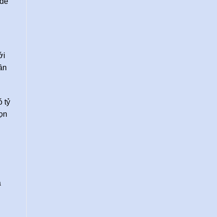
 để
ới
ần
 tỷ
ọn
á