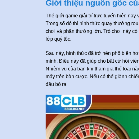
Giới thiệu nguồn gốc củ
Thế giới game giải trí trực tuyến hiện na
Trong số đó thì hình thức quay thưởng rou
chơi và phần thưởng lớn. Trò chơi này có
lớp quý tộc.
Sau này, hình thức đã trở nên phổ biến hơ
mình. Điều này đã giúp cho bất cứ hội vi
Nhiệm vụ của bạn khi tham gia thể loại này
mấy trên bàn cược. Nếu có thể giành chiến
đầu bỏ ra.