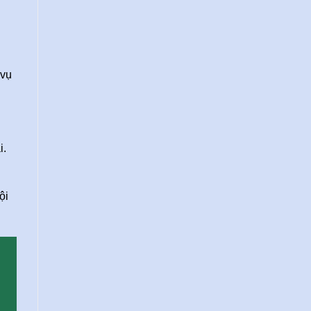
 vụ
i.
ội