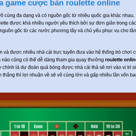
a game cược bàn roulette online
y vô cùng đa dạng và có nguồn gốc từ nhiều quốc gia khác nhau.
lette được khá nhiều người yêu thích bởi sự đơn giản trong cá
 nguồn gốc từ các nước phương tây và chủ yếu phục vụ cho tầ
n và được nhiều nhà cái trực tuyến đưa vào hệ thống trò chơi 
ên nào cũng có thể dễ dàng tham gia quay thưởng
roulette onlin
 chính là dự đoán quả bóng được nhà cái thả sẽ rơi vào vị trí s
 thắng thì lợi nhuận về sẽ vô cùng lớn và gấp nhiều lần vốn ba